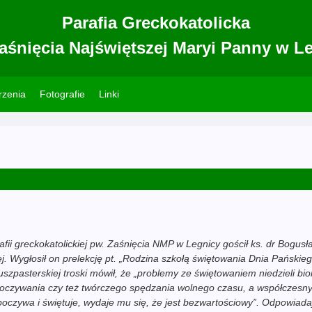
Parafia Greckokatolicka
aśnięcia Najświętszej Maryi Panny w L
zenia
Fotografie
Linki
fii greckokatolickiej pw. Zaśnięcia NMP w Legnicy gościł ks. dr Bogusł
ej. Wygłosił on prelekcję pt. „Rodzina szkołą świętowania Dnia Pańskieg
pasterskiej troski mówił, że „problemy ze świętowaniem niedzieli bior
oczywania czy też twórczego spędzania wolnego czasu, a współczesny c
poczywa i świętuje, wydaje mu się, że jest bezwartościowy”. Odpowiada