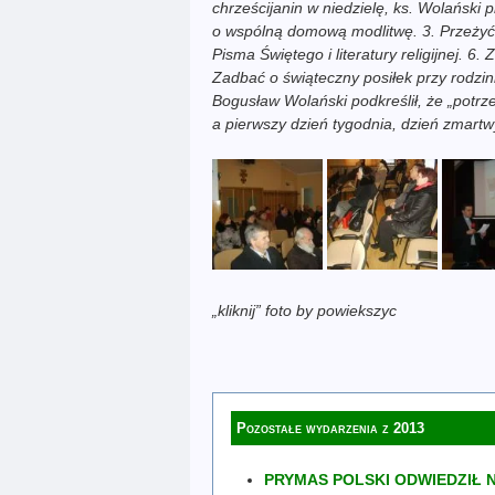
chrześcijanin w niedzielę, ks. Wolański 
o wspólną domową modlitwę. 3. Przeżyć c
Pisma Świętego i literatury religijnej. 
Zadbać o świąteczny posiłek przy rodzi
Bogusław Wolański podkreślił, że „potrz
a pierwszy dzień tygodnia, dzień zmart
„kliknij” foto by powiekszyc
Pozostałe wydarzenia z 2013
PRYMAS POLSKI ODWIEDZIŁ N