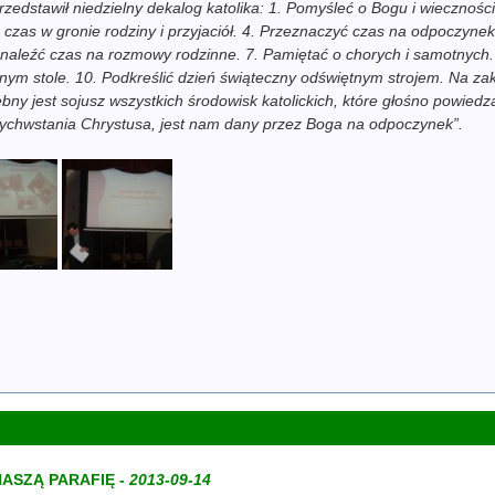
przedstawił niedzielny dekalog katolika: 1. Pomyśleć o Bogu i wiecznośc
zas w gronie rodziny i przyjaciół. 4. Przeznaczyć czas na odpoczynek 
6. Znaleźć czas na rozmowy rodzinne. 7. Pamiętać o chorych i samotnych
nnym stole. 10. Podkreślić dzień świąteczny odświętnym strojem. Na z
ebny jest sojusz wszystkich środowisk katolickich, które głośno powied
wychwstania Chrystusa, jest nam dany przez Boga na odpoczynek”.
ASZĄ PARAFIĘ -
2013-09-14