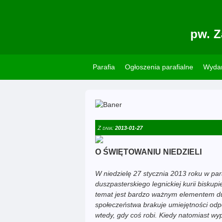
pw. Z
Parafia
Ogłoszenia parafialne
Wydar
Z dnia:
2013-01-27
O ŚWIĘTOWANIU NIEDZIELI
W niedzielę 27 stycznia 2013 roku w para
duszpasterskiego legnickiej kurii biskupi
temat jest bardzo ważnym elementem dusz
społeczeństwa brakuje umiejętności odp
wtedy, gdy coś robi. Kiedy natomiast wy