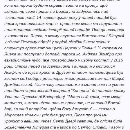
хоча на трохи буденні справи і вийти на прощу, щоб
відновити свою приязнь з Богом та задуматись над
чеснотою надії. 14 червня цього року у нашій парафії був
днем християнських мирян, протягом якого ми вирушили в
паломництво слідами історії нашої парафії. Проща почалася
у костелі св. Яцека, в якому служилися Божественні Літургії
у візантійському обряді у період ліквідації незалежних
структур греко-католицької Церкви у Польщі. У костелі св.
Яцека ми послухали доповіді пароха кс. Анджея Зіомбри про
євхаристійне чудо, яке проголошено у цьому костелі у 2016
році. Опісля перед Найсвятішими Тайнами ми молилися
Акафіст до Ісуса Христа. Другим етапом паломництва був
костел св.Тройці, про історію якого розказав нам пан Мацєй
Домбровський. Після часу шостого ми з молитвою на устах
перейшли через міський квартал “Копернік” до нашого храму
Успення Пресвятої Богородиці. “Мати свій храм, своє місце
молитви, з якого ніхто нас не проганяє, це великий Божий
дар, за який потрібно щодня Богу дякувати” — сказав о.
Мирослав вітаючи усіх біля церкви. Після процесії ми
урочисто ввійшли через Святі Двері святині, де опісля була
Божественна Літургія та нагода до Святої Сповіді. Разом з