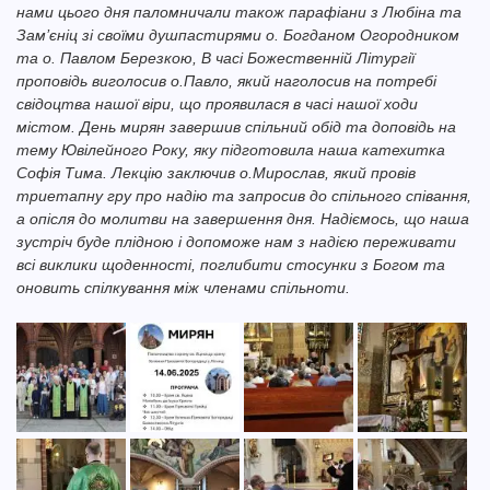
нами цього дня паломничали також парафіани з Любіна та
Зам’єніц зі своїми душпастирями о. Богданом Огородником
та о. Павлом Березкою, В часі Божественній Літургії
проповідь виголосив о.Павло, який наголосив на потребі
свідоцтва нашої віри, що проявилася в часі нашої ходи
містом. День мирян завершив спільний обід та доповідь на
тему Ювілейного Року, яку підготовила наша катехитка
Софія Тима. Лекцію заключив о.Мирослав, який провів
триетапну гру про надію та запросив до спільного співання,
а опісля до молитви на завершення дня. Надіємось, що наша
зустріч буде плідною і допоможе нам з надією переживати
всі виклики щоденності, поглибити стосунки з Богом та
оновить спілкування між членами спільноти.