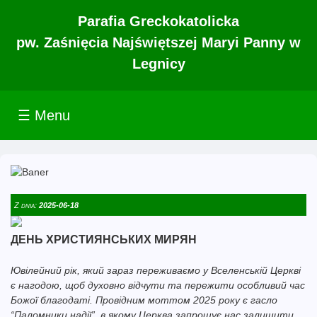
Parafia Greckokatolicka
pw. Zaśnięcia Najświętszej Maryi Panny w
Legnicy
☰ Menu
Z dnia:
2025-06-18
ДЕНЬ ХРИСТИЯНСЬКИХ МИРЯН
Ювілейний рік, який зараз переживаємо у Вселенській Церкві
є нагодою, щоб духовно відчути та пережити особливий час
Божої благодаті. Провідним моттом 2025 року є гасло
“Паломники надії”, в якому Церква запрошує нас залишити