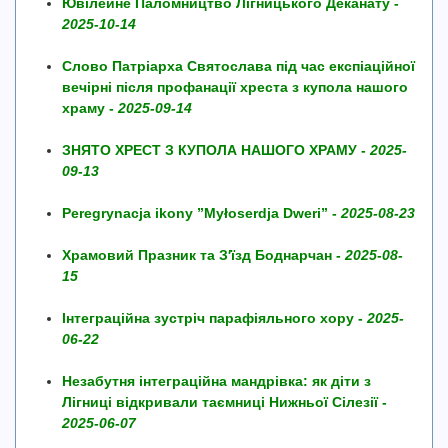
Ювілейне Паломництво Лігницького Деканату -
2025-10-14
Слово Патріарха Святослава під час експіаційної
вечірні після профанації хреста з купола нашого
храму -
2025-09-14
ЗНЯТО ХРЕСТ З КУПОЛА НАШОГО ХРАМУ -
2025-
09-13
Peregrynacja ikony ”Myłoserdja Dweri” -
2025-08-23
Храмовий Празник та З′їзд Боднарчан -
2025-08-
15
Інтеграційна зустріч парафіяльного хору -
2025-
06-22
Незабутня інтеграційна мандрівка: як діти з
Лігниці відкривали таємниці Нижньої Сілезії -
2025-06-07