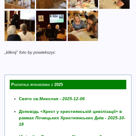
„kliknij” foto by powiekszyc
Pozostałe wydarzenia z 2025
Свято св.Миколая -
2025-12-06
Доповідь «Хрест у християнській цивілізації» в
рамках Лігницьких Християнських Днів -
2025-10-
18