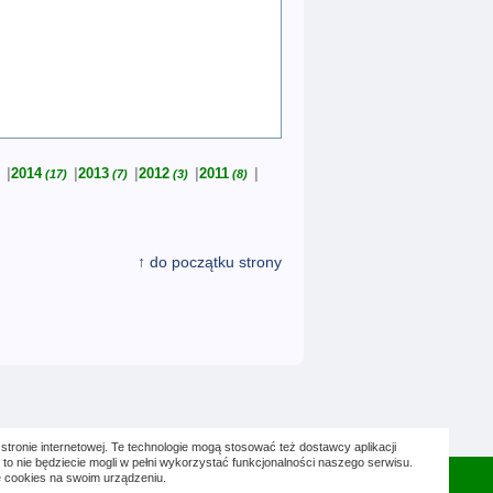
2014
2013
2012
2011
(17)
(7)
(3)
(8)
↑ do początku strony
stronie internetowej. Te technologie mogą stosować też dostawcy aplikacji
to nie będziecie mogli w pełni wykorzystać funkcjonalności naszego serwisu.
 cookies na swoim urządzeniu.