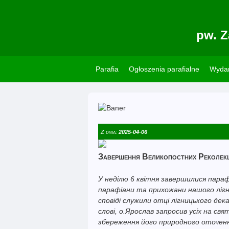
pw. Z
Parafia
Ogłoszenia parafialne
Wydar
Z dnia:
2025-04-06
Завершення Великопостних Реколекц
У неділю 6 квітня завершилися парафі
парафіани та прихожани нашого лігни
сповіді служили отці лігницького де
слові, о.Ярослав запросив усіх на св
збереження його природного оточення