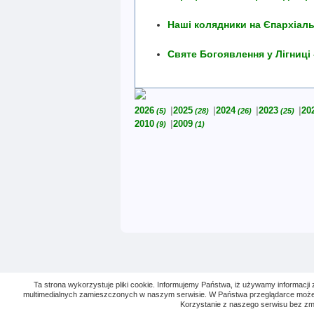
Наші колядники на Єпархіал
Святе Богоявлення у Лігниці
2026
2025
2024
2023
20
(5)
(28)
(26)
(25)
2010
2009
(9)
(1)
Ta strona wykorzystuje pliki cookie. Informujemy Państwa, iż używamy informacji 
multimedialnych zamieszczonych w naszym serwisie. W Państwa przeglądarce możecie z
Korzystanie z naszego serwisu bez zm