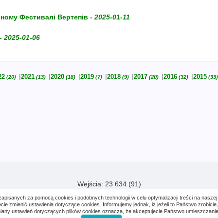
ьному Фестивалі Вертепів -
2025-01-11
 -
2025-01-06
22
2021
2020
2019
2018
2017
2016
2015
(20)
(13)
(18)
(7)
(9)
(20)
(32)
(33)
Wejścia: 23 634 (91)
zapisanych za pomocą cookies i podobnych technologii w celu optymalizacji treści na naszej 
mienić ustawienia dotyczące cookies. Informujemy jednak, iż jeżeli to Państwo zrobicie, 
iany ustawień dotyczących plików cookies oznacza, że akceptujecie Państwo umieszczanie
© Parafia Greckokatolicka w Legnicy 2021–2026