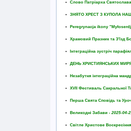
Слово Патріарха Святослава п
ЗНЯТО ХРЕСТ З КУПОЛА НА
Peregrynacja ikony ”Myłoserdj
Храмовий Празник та З′їзд Б
Інтеграційна зустріч парафія
ДЕНЬ ХРИСТИЯНСЬКИХ МИРЯ
Незабутня інтеграційна мандр
XVII Фестиваль Сакральної Т
Перша Свята Сповідь та Уро
Великодні Забави -
2025-04-2
Світле Христове Воскресіння