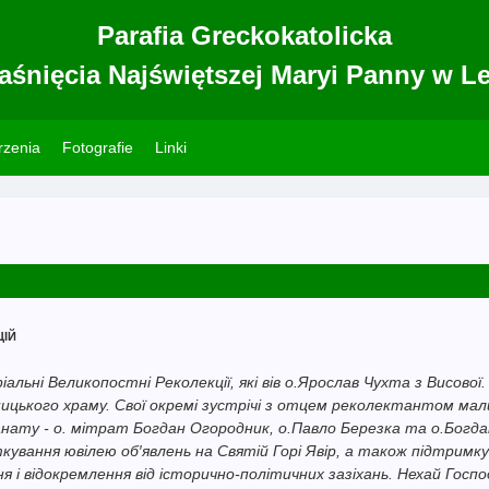
Parafia Greckokatolicka
aśnięcia Najświętszej Maryi Panny w L
zenia
Fotografie
Linki
ій
альні Великопостні Реколекції, які вів о.Ярослав Чухта з Висової.
цького храму. Свої окремі зустрічі з отцем реколектантом мали
канату - о. мітрат Богдан Огородник, о.Павло Березка та о.Богд
яткування ювілею об′явлень на Святій Горі Явір, а також підтримку
 і відокремлення від історично-політичних зазіхань. Нехай Госпо