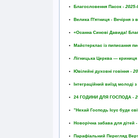
Благословення Пасок -
2025-
Велика П′ятниця - Вечірня з
«Осанна Синові Давида! Благо
Майстерклас із пиписання пи
Лігницька Церква — криниця 
Ювілейні духовні говіння -
20
Інтеграційний виїзд молоді з
24 ГОДИНИ ДЛЯ ГОСПОДА -
2
”Нехай Господь Ісус буде св
Новорічна забава для дітей 
Парафіальний Перегляд Верт