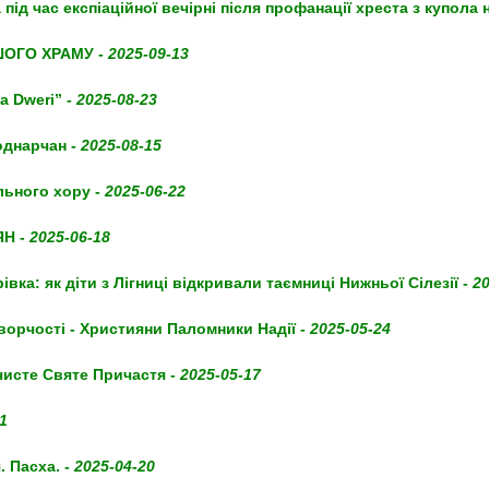
ід час експіаційної вечірні після профанації хреста з купола
ШОГО ХРАМУ -
2025-09-13
a Dweri” -
2025-08-23
однарчан -
2025-08-15
льного хору -
2025-06-22
Н -
2025-06-18
івка: як діти з Лігниці відкривали таємниці Нижньої Сілезії -
20
ворчості - Християни Паломники Надії -
2025-05-24
чисте Святе Причастя -
2025-05-17
1
. Пасха. -
2025-04-20