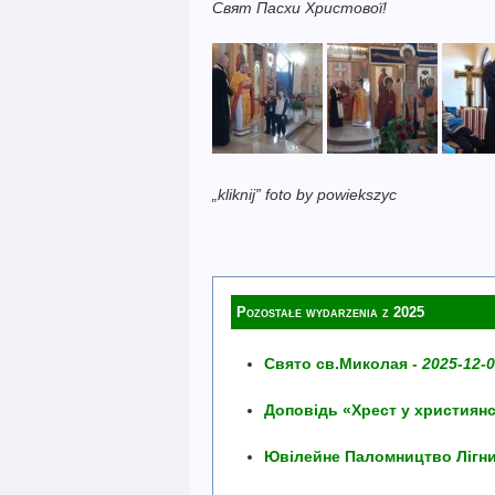
Свят Пасхи Христової!
„kliknij” foto by powiekszyc
Pozostałe wydarzenia z 2025
Свято св.Миколая -
2025-12-
Доповідь «Хрест у християнс
Ювілейне Паломництво Лігни