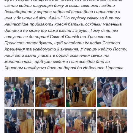
світло вийти назустріч йому зі всіма святими і ввійти
беззаборонне у чертог небесної слави його і царювати з
ним у безконечні віки. Амінь.” Цю горіючу свічку за дитину
найчастіше приймають хресні батька, оскільки маленька
дитинка не може ще сама взяти її в руки. Тому діти, які
готуються до першої Святої Сповіді та Урочистого
Причастя потребують, щоб нагадати їм подію Святого
Хрещення та усвідомити її значення. У першу неділю Посту,
наші діти взяли участь в обряді освячення свічок та
молитовників, щоб уже свідомо і самостійно йти за
Христом наслідуючи його на дорозі до Небесного Царства.