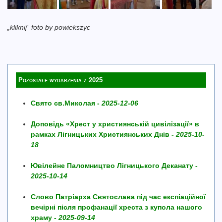
„kliknij” foto by powiekszyc
Pozostałe wydarzenia z 2025
Свято св.Миколая -
2025-12-06
Доповідь «Хрест у християнській цивілізації» в
рамках Лігницьких Християнських Днів -
2025-10-
18
Ювілейне Паломництво Лігницького Деканату -
2025-10-14
Слово Патріарха Святослава під час експіаційної
вечірні після профанації хреста з купола нашого
храму -
2025-09-14