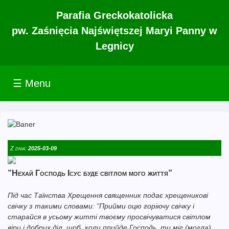
Parafia Greckokatolicka
pw. Zaśnięcia Najświętszej Maryi Panny w
Legnicy
☰ Menu
Z dnia:
2025-03-09
”Нехай Господь Ісус буде світлом мого життя”
Під час Таїнства Хрещення священник подає хрещеникові
свічку з такими словами: ”Прийми оцю горіючу свічку і
старайся в усьому житті твоєму просвічуватися світлом
віри і добрих діл, щоб, коли прийде Господь, ти міг (могла)