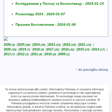
Колядування у Патоці та Болєславцу -
2024-01-14
Розколяда 2024 -
2024-01-07
Празник Богоявлення -
2024-01-06
2026
2025
2024
2023
2022
2021
(5)
(28)
(26)
(25)
(20)
(13)
2020
2019
2018
2017
2016
2015
2014
(18)
(7)
(9)
(20)
(32)
(33)
(17)
2013
2012
2011
2010
2009
(7)
(3)
(8)
(9)
(1)
↑ do początku strony
Ta strona wykorzystuje pliki cookie. Informujemy Państwa, iż używamy informacji
zapisanych za pomocą cookies i podobnych technologii w celu optymalizacji
treści na naszej stronie internetowej. Te technologie mogą stosować też
dostawcy aplikacji multimedialnych zamieszczonych w naszym serwisie. W
Wejścia: 23 634 (91)
Państwa przeglądarce możecie zmienić ustawienia dotyczące cookies.
Informujemy jednak, iż jeżeli to Państwo zrobicie, to nie będziecie mogli w pełni
wykorzystać funkcjonalności naszego serwisu. Korzystanie z naszego serwisu