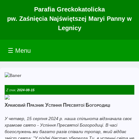
Parafia Greckokatolicka
pw. Zaśnięcia Najświętszej Maryi Panny w
Legnicy
☰ Menu
Z dnia:
2024-08-15
Храмовий Празник Успіння Пресвятої Богородиці
У четвер, 15 серпня 2024 р. наша спільнота відзначала своє
храмове свято - Успіння Пресвятої Богородиці. В часі
богослужень ми багато разів співали тропар, який віддає
зміст свята: ”У різдві дівство зберегла Ти, в успенні світа не