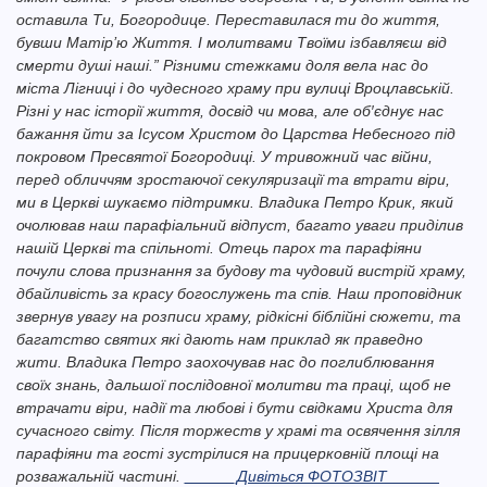
оставила Ти, Богородице. Переставилася ти до життя,
бувши Ма­тір’ю Життя. І молитвами Твоїми ізбавляєш від
смерти душі наші.” Різними стежками доля вела нас до
міста Лігниці і до чудесного храму при вулиці Вроцлавській.
Різні у нас історії життя, досвід чи мова, але об′єднує нас
бажання йти за Ісусом Христом до Царства Небесного під
покровом Пресвятої Богородиці. У тривожний час війни,
перед обличчям зростаючої секуляризації та втрати віри,
ми в Церкві шукаємо підтримки. Владика Петро Крик, який
очолював наш парафіальний відпуст, багато уваги приділив
нашій Церкві та спільноті. Отець парох та парафіяни
почули слова признання за будову та чудовий вистрій храму,
дбайливість за красу богослужень та спів. Наш проповідник
звернув увагу на розписи храму, рідкісні біблійні сюжети, та
багатство святих які дають нам приклад як праведно
жити. Владика Петро заохочував нас до поглиблювання
своїх знань, дальшої послідовної молитви та праці, щоб не
втрачати віри, надії та любові і бути свідками Христа для
сучасного світу. Після торжеств у храмі та освячення зілля
парафіяни та гості зустрілися на прицерковній площі на
розважальній частині.
______Дивіться ФОТОЗВІТ______