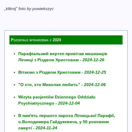
„kliknij” foto by powiekszyc
Pozostałe wydarzenia z 2024
Парафіальний вертеп привітав мешканців
Лігниці з Різдвом Христовим -
2024-12-26
Вітаємо з Різдвом Христовим -
2024-12-25
”О хто, хто Миколая любить” -
2024-12-06
Wizyta pacjentów Dziennego Oddziału
Psychiatrycznego -
2024-12-04
В пам′ять першого пароха Лігницької Парафії,
о.Володимира Гайдукевича, у 50 роковини
смерті -
2024-11-24