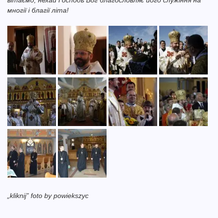
вітаємо, нехай Господь Бог благословляє його служіння на
многії і благії літа!
„kliknij” foto by powiekszyc