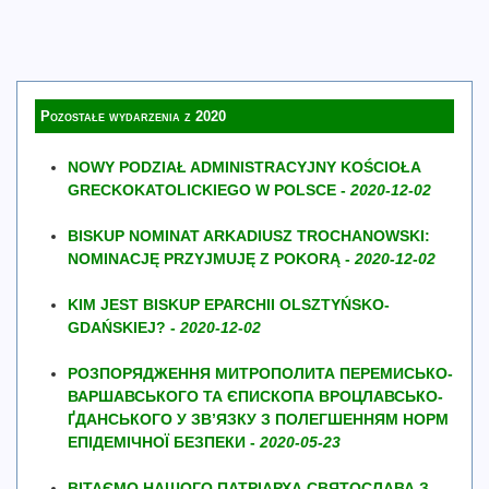
Pozostałe wydarzenia z 2020
NOWY PODZIAŁ ADMINISTRACYJNY KOŚCIOŁA
GRECKOKATOLICKIEGO W POLSCE -
2020-12-02
BISKUP NOMINAT ARKADIUSZ TROCHANOWSKI:
NOMINACJĘ PRZYJMUJĘ Z POKORĄ -
2020-12-02
KIM JEST BISKUP EPARCHII OLSZTYŃSKO-
GDAŃSKIEJ? -
2020-12-02
РОЗПОРЯДЖЕННЯ МИТРОПОЛИТА ПЕРЕМИСЬКО-
ВАРШАВСЬКОГО ТА ЄПИСКОПА ВРОЦЛАВСЬКО-
ҐДАНСЬКОГО У ЗВ’ЯЗКУ З ПОЛЕГШЕННЯМ НОРМ
ЕПІДЕМІЧНОЇ БЕЗПЕКИ -
2020-05-23
ВІТАЄМО НАШОГО ПАТРІАРХА СВЯТОСЛАВА З